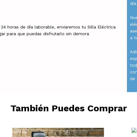
día
Nue
elé
 24 horas de día laborable, enviaremos tu Silla Eléctrica
ase
gar para que puedas disfrutarlo sin demora
a t
Adi
esp
tod
con
de 
También Puedes Comprar