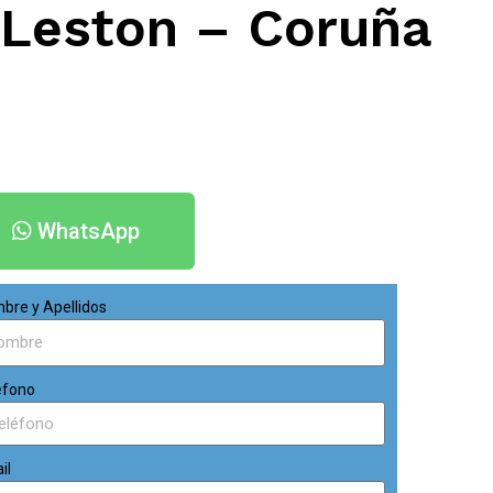
n Leston – Coruña
WhatsApp
bre y Apellidos
éfono
il