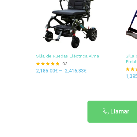
Silla de Ruedas Eléctrica Alma
Silla
Embl
03
2,185.00
€
–
2,416.83
€
Rated
5.00
1,39
Rated
out of 5
4.80
out of
Llamar