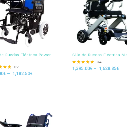
 de Ruedas Eléctrica Power
Silla de Ruedas Eléctrica Mis
04
02
1,395.00
€
–
1,628.85
€
Rated
00
€
–
1,182.50
€
5.00
out of 5
 5