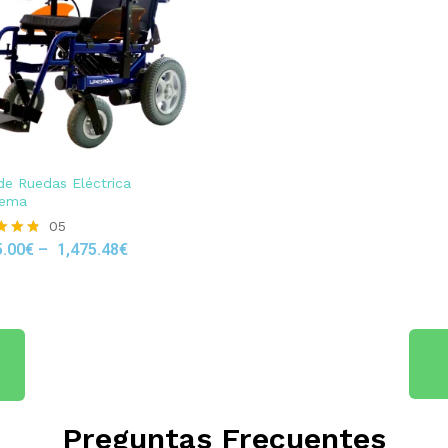
 de Ruedas Eléctrica
ema
05
5.00
€
–
1,475.48
€
 5
Preguntas Frecuentes