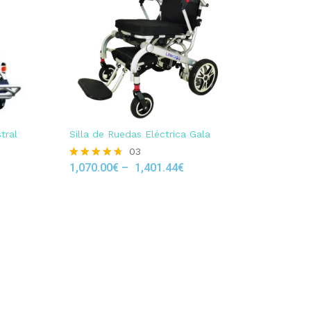
tral
Silla de Ruedas Eléctrica Gala
03
1,070.00
€
–
1,401.44
€
Rated
4.67
out of 5