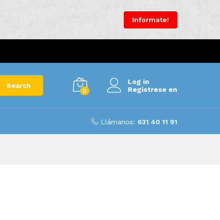
Informate!
Log in
Search
Regístrese en
0
Llámanos:
631 40 11 91