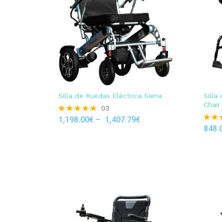
Silla de Ruedas Eléctrica Siena
Silla
Chair
03
1,198.00
€
–
1,407.79
€
Rated
5.00
848.
Rated
out of 5
5.00
out of