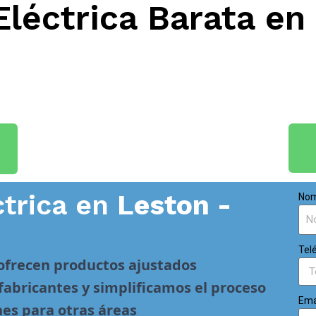
Eléctrica Barata e
ctrica en
Leston -
Nom
Tel
 ofrecen productos ajustados
abricantes y simplificamos el proceso
Ema
nes para otras áreas