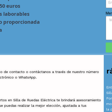
 50 euros
s laborables
Men
no proporcionada
a
r
io de contacto o contáctanos a través de nuestro número
ectrónico o WhatsApp.
Ent
Sil
Por
tos en Silla de Ruedas Eléctrica te brindará asesoramiento
mod
e puedas realizar la mejor elección, ajustada a tus
la 