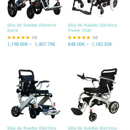
Silla de Ruedas Eléctrica
Silla de Ruedas Eléctrica
Siena
Power Chair
03
02
1,198.00
€
–
1,407.79
€
848.00
€
–
1,182.50
€
Rated
Rated
5.00
5.00
out of 5
out of 5
Silla de Ruedas Eléctrica
Silla de Ruedas Eléctrica