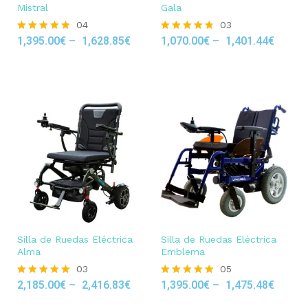
Mistral
Gala
04
03
1,395.00
€
–
1,628.85
€
1,070.00
€
–
1,401.44
€
Rated
Rated
5.00
4.67
out of 5
out of 5
Silla de Ruedas Eléctrica
Silla de Ruedas Eléctrica
Alma
Emblema
03
05
2,185.00
€
–
2,416.83
€
1,395.00
€
–
1,475.48
€
Rated
Rated
5.00
4.80
out of 5
out of 5