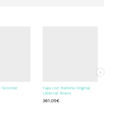
 Scooter
Caja con Batería Original
Caja con 
Libercar Bravo
Libercar 
ruedas.
361.05
€
364.05
€