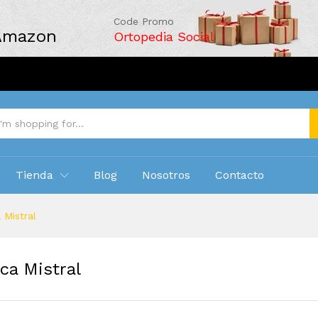
rica Mistral
3
Code Promo
 (0)
 Amazon
Ortopedia Social
Tienda
Blog
Nosotros
Contacto
 Mistral
ica Mistral