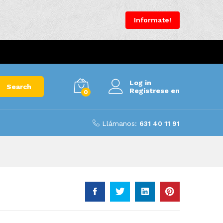
40.00
€
–
385.00
€
Add to Cart
Informate!
Log in
Search
Regístrese en
0
Llámanos:
631 40 11 91