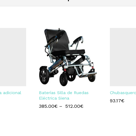
a adicional
Baterías Silla de Ruedas
Chubasquero
Eléctrica Siena
93.17
€
385.00
€
–
512.00
€