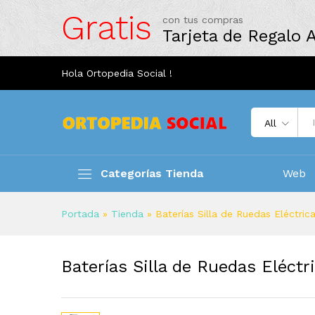
Baterías Silla de Ruedas Eléct
Gratis
con tus compras
Descripción
Specification
Reviews
Tarjeta de Regalo
Hola Ortopedia Social !
All
Categorías Tienda
Web
Portada
»
Tienda
»
Baterías Silla de Ruedas Eléctrica
Baterías Silla de Ruedas Eléctr