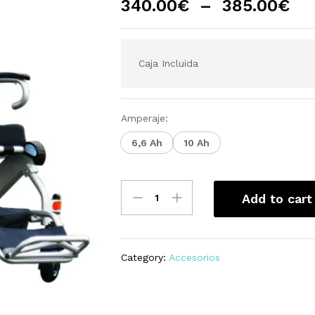
340.00
€
–
385.00
€
Caja Incluida
Amperaje:
6,6 Ah
10 Ah
Baterías
Add to cart
Silla
de
Ruedas
Eléctrica
Category:
Accesorios
Mistral
quantity