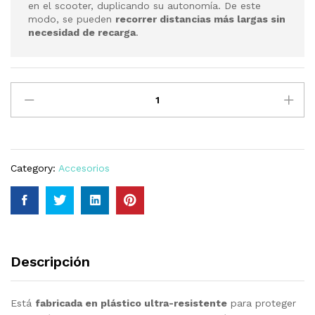
en el scooter, duplicando su autonomía. De este
modo, se pueden
recorrer distancias más largas sin
necesidad de recarga
.
Caja
con
Batería
adicional
Libercar
Litium
Category:
Accesorios
de
3
y
4
ruedas.
Descripción
quantity
Está
fabricada en plástico ultra-resistente
para proteger